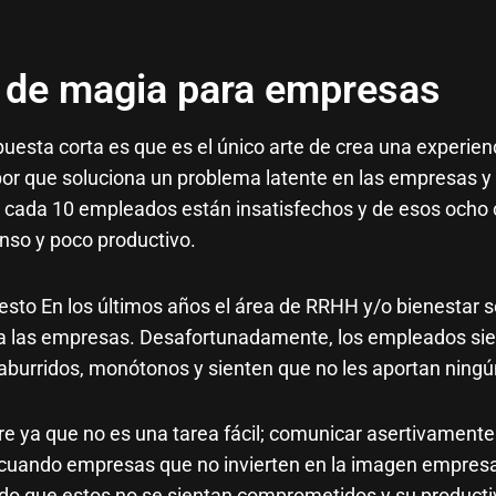
de magia para empresas
esta corta es que es el único arte de crea una experien
por que soluciona un problema latente en las empresas y 
 cada 10 empleados están insatisfechos y de esos ocho c
nso y poco productivo.
 esto
En los últimos años el área de RRHH y/o bienestar s
a las empresas. Desafortunadamente, los empleados sie
aburridos, monótonos y sienten que no les aportan ningú
re ya que no es una tarea fácil; comunicar asertivament
cuando empresas que no invierten en la imagen empresa
o que estos no se sientan comprometidos y su product